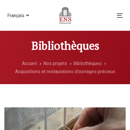
Skip
Skip
links
to
Français
Tog
primary
nav
navigation
Skip
Bibliothèques
to
content
Accueil
Nos projets
Bibliothèques
Acquisitions et restaurations d’ouvrages précieux