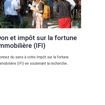
1
2
on et impôt sur la fortune
0
3
mmobilière (IFI)
onnez du sens à votre Impôt sur la fortune
1
4
mobilière (IFI) en soutenant la recherche...
2
5
3
6