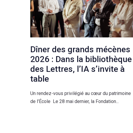
0
1
Dîner des grands mécènes
2
0
2026 : Dans la bibliothèque
des Lettres, l’IA s’invite à
3
1
table
Un rendez-vous privilégié au cœur du patrimoine
4
2
de l’École Le 28 mai dernier, la Fondation...
5
3