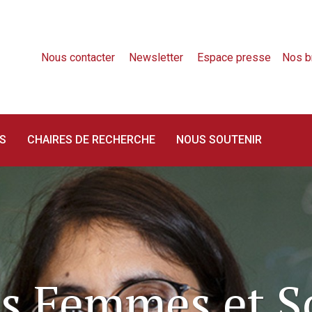
Nous contacter
Newsletter
Espace presse
Nos b
S
CHAIRES DE RECHERCHE
NOUS SOUTENIR
s Femmes et S