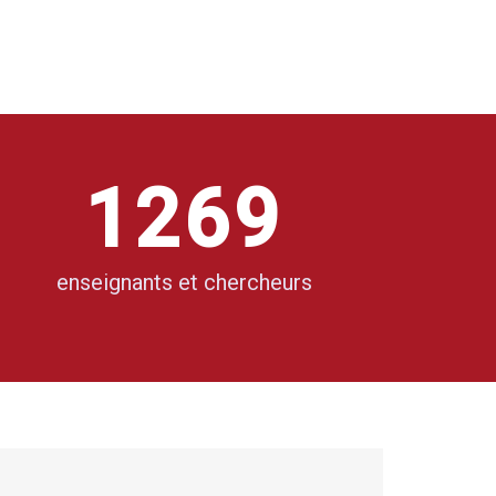
0
4
7
0
1
5
8
1
2
6
9
2
3
7
enseignants et chercheurs
3
4
8
4
5
9