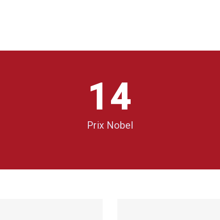
2
0
3
1
4
2
5
Prix Nobel
3
6
4
7