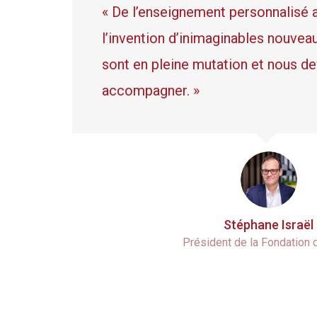
6
5
« De l’enseignement personnalisé 
l’invention d’inimaginables nouvea
7
6
sont en pleine mutation et nous d
accompagner. »
8
7
9
8
9
Stéphane Israël
Président de la Fondation 