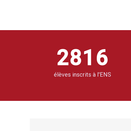
0
6
4
1
7
0
5
2
8
1
6
3
9
2
7
élèves inscrits à l'ENS
4
3
8
5
4
9