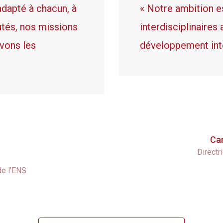
5
8
adapté à chacun, à
« Notre ambition e
utés, nos missions
interdisciplinaires
6
9
evons les
développement inte
7
8
Ca
9
Directr
de l’ENS