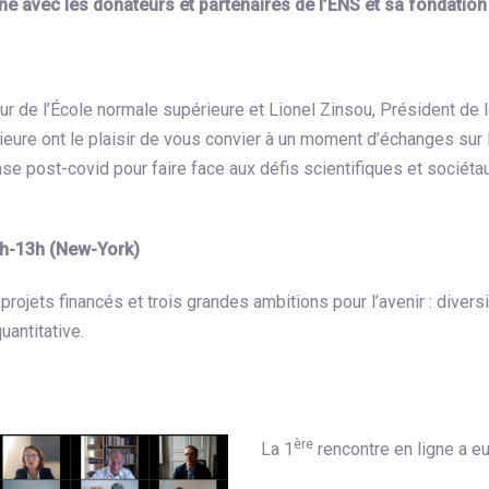
ne avec les donateurs et partenaires de l’ENS et sa fondation
r de l’École normale supérieure et Lionel Zinsou, Président de 
ieure ont le plaisir de vous convier à un moment d’échanges su
ase post-covid pour faire face aux défis scientifiques et sociéta
2h-13h (New-York)
rojets financés et trois grandes ambitions pour l’avenir : divers
uantitative.
ère
La 1
rencontre en ligne a eu 