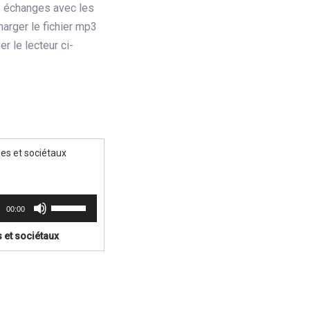
s échanges avec les
arger le fichier mp3
er le lecteur ci-
ues et sociétaux
Utilisez
00:00
les
flèches
 et sociétaux
haut/bas
pour
augmenter
ou
diminuer