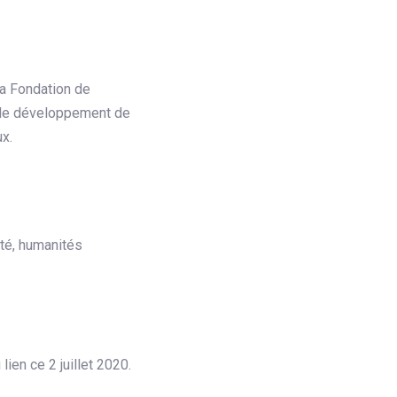
la Fondation de
r le développement de
ux.
ité, humanités
lien ce 2 juillet 2020.