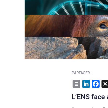
PARTAGER :
Print
Linke
Fa
L’ENS face 