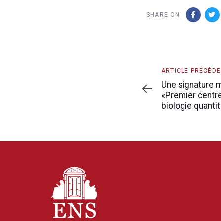
SHARE ON
Article
ARTICLE PRÉCÉD
précédent
Une signature m
«Premier centr
biologie quantit