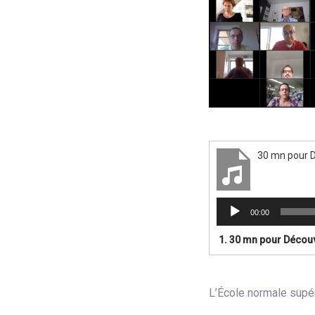
30 mn pour D
Lecteur
00:00
audio
1.
30 mn pour Découvr
L’École normale supé