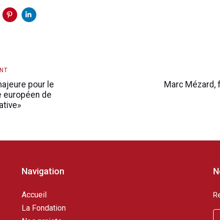
Article
ENT
suivant
ajeure pour le
Marc Mézard, f
e européen de
ative»
Navigation
N
Accueil
Re
La Fondation