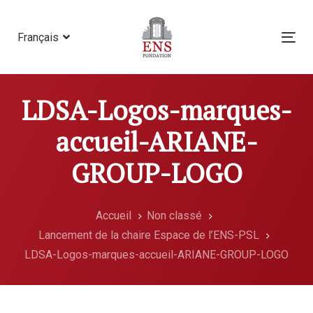
Skip
Skip
links
to
Français
Tog
primary
nav
navigation
Skip
LDSA-Logos-marques-
to
content
accueil-ARIANE-
GROUP-LOGO
Accueil
Non classé
Lancement de la chaire Espace de l’ENS-PSL
LDSA-Logos-marques-accueil-ARIANE-GROUP-LOGO